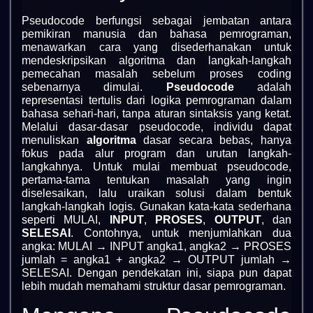
Pseudocode berfungsi sebagai jembatan antara
pemikiran manusia dan bahasa pemrograman,
menawarkan cara yang disederhanakan untuk
mendeskripsikan algoritma dan langkah-langkah
pemecahan masalah sebelum proses coding
sebenarnya dimulai.
Pseudocode
adalah
representasi tertulis dari logika pemrograman dalam
bahasa sehari-hari, tanpa aturan sintaksis yang ketat.
Melalui dasar-dasar pseudocode, individu dapat
menuliskan
algoritma
dasar secara bebas, hanya
fokus pada alur program dan urutan langkah-
langkahnya. Untuk mulai membuat pseudocode,
pertama-tama tentukan masalah yang ingin
diselesaikan, lalu uraikan solusi dalam bentuk
langkah-langkah logis. Gunakan kata-kata sederhana
seperti MULAI,
INPUT
,
PROSES
,
OUTPUT
, dan
SELESAI
. Contohnya, untuk menjumlahkan dua
angka: MULAI → INPUT angka1, angka2 → PROSES
jumlah = angka1 + angka2 → OUTPUT jumlah →
SELESAI. Dengan pendekatan ini, siapa pun dapat
lebih mudah memahami struktur dasar pemrograman.