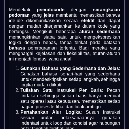
Mendekati
pseudocode
dengan
serangkaian
pedoman
yang
jelas
membantu memastikan bahwa
ide-ide dikomunikasikan secara
efektif
dan dapat
dengan mudah diterjemahkan ke dalam kode yang
berfungsi. Mengikuti beberapa
aturan sederhana
memungkinkan siapa saja untuk mengekspresikan
logika dengan bebas, tanpa terikat pada batasan
bahasa
pemrograman tertentu. Bagi mereka yang
menghargai kejelasan dan fleksibilitas, aturan-aturan
ini menjadi fondasi yang andal:
Gunakan Bahasa yang Sederhana dan Jelas
:
Gunakan bahasa sehari-hari yang sederhana
untuk mendeskripsikan setiap langkah, sehingga
logika mudah diikuti.
Tuliskan Satu Instruksi Per Baris
: Pecah
tindakan sehingga setiap baris hanya memuat
satu operasi atau keputusan, memastikan setiap
bagian proses terlihat dan tidak ambigu.
Pertahankan Alur Logika
: Susun instruksi
sesuai urutan pelaksanaannya, gunakan
indentasi untuk loop dan kondisi agar hubungan
antar langkah terlihat jelas.