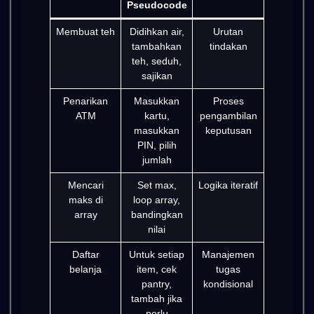
Pseudocode
Membuat teh
Didihkan air,
Urutan
tambahkan
tindakan
teh, seduh,
sajikan
Penarikan
Masukkan
Proses
ATM
kartu,
pengambilan
masukkan
keputusan
PIN, pilih
jumlah
Mencari
Set max,
Logika iteratif
maks di
loop array,
array
bandingkan
nilai
Daftar
Untuk setiap
Manajemen
belanja
item, cek
tugas
pantry,
kondisional
tambah jika
perlu