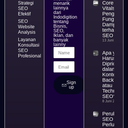
Core Web
Strategi
menarik
lainnya
Vitals,
SEO
dari
Pengertian
Efektif
Indodigition
Fungsi, da
SEO
tentang
Dampakny
Bisnis,
Website
terhadap
SEO,
Analysis
SEO
Iklan, dan
Layanan
banyak
13 Juni 2026
lainny
Konsultasi
SEO
Apa yang
Profesional
Harus
Diprioritas
dalam SEO
Konten,
Backlink,
Sign
atau
up
Technical
SEO?
8 Juni 2026
Perubahan
SEO yang
Perlu