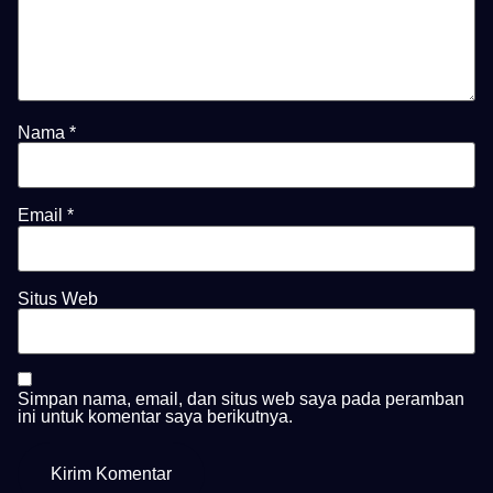
Nama
*
Email
*
Situs Web
Simpan nama, email, dan situs web saya pada peramban
ini untuk komentar saya berikutnya.