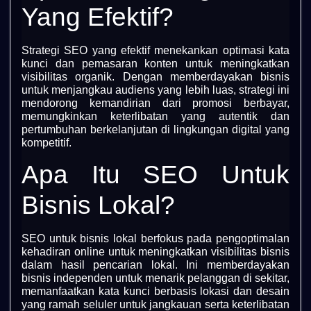
Yang Efektif?
Strategi SEO yang efektif menekankan optimasi kata
kunci dan pemasaran konten untuk meningkatkan
visibilitas organik. Dengan memberdayakan bisnis
untuk menjangkau audiens yang lebih luas, strategi ini
mendorong kemandirian dari promosi berbayar,
memungkinkan keterlibatan yang autentik dan
pertumbuhan berkelanjutan di lingkungan digital yang
kompetitif.
Apa Itu SEO Untuk
Bisnis Lokal?
SEO untuk bisnis lokal berfokus pada pengoptimalan
kehadiran online untuk meningkatkan visibilitas bisnis
dalam hasil pencarian lokal. Ini memberdayakan
bisnis independen untuk menarik pelanggan di sekitar,
memanfaatkan kata kunci berbasis lokasi dan desain
yang ramah seluler untuk jangkauan serta keterlibatan