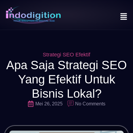
Strategi SEO Efektif
Apa Saja Strategi SEO
Yang Efektif Untuk
Bisnis Lokal?
Mei 26, 2025
No Comments