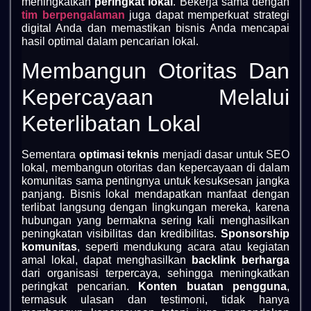
meningkatkan
peringkat lokal
. Bekerja sama dengan
tim berpengalaman
juga dapat memperkuat strategi
digital Anda dan memastikan bisnis Anda mencapai
hasil optimal dalam pencarian lokal.
Membangun Otoritas Dan
Kepercayaan Melalui
Keterlibatan Lokal
Sementara
optimasi teknis
menjadi dasar untuk SEO
lokal, membangun otoritas dan kepercayaan di dalam
komunitas sama pentingnya untuk kesuksesan jangka
panjang. Bisnis lokal mendapatkan manfaat dengan
terlibat langsung dengan lingkungan mereka, karena
hubungan yang bermakna sering kali menghasilkan
peningkatan visibilitas dan kredibilitas.
Sponsorship
komunitas
, seperti mendukung acara atau kegiatan
amal lokal, dapat menghasilkan
backlink berharga
dari organisasi terpercaya, sehingga meningkatkan
peringkat pencarian.
Konten buatan pengguna
,
termasuk ulasan dan testimoni, tidak hanya