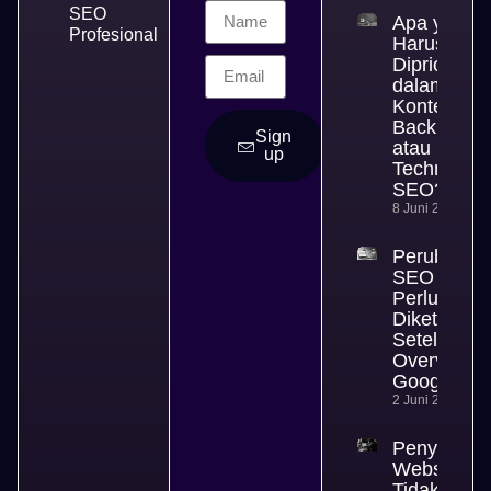
SEO
Apa yang
Profesional
Harus
Diprioritas
dalam SEO
Konten,
Backlink,
Sign
atau
up
Technical
SEO?
8 Juni 2026
Perubahan
SEO yang
Perlu
Diketahui
Setelah AI
Overview
Google
2 Juni 2026
Penyebab
Website
Tidak