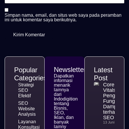
Simpan nama, email, dan situs web saya pada peramban
ini untuk komentar saya berikutnya.
Newsletter
Popular
Latest
Dapatkan
Categories
Post
informasi
Core Web
Strategi
menarik
lainnya
Vitals,
SEO
dari
Pengertian
Efektif
Indodigition
Fungsi, da
SEO
tentang
Dampakny
Bisnis,
Website
terhadap
SEO,
Analysis
SEO
Iklan, dan
Layanan
banyak
13 Juni 2026
lainny
Konsultasi