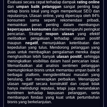
Evaluasi secara cepat terhadap dampak
rating online
dan
umpan balik pelanggan
sangat penting bagi
setiap bisnis lokal yang ingin memperkuat SEO dan
reputasinya. Ulasan online, yang dipercaya oleh 84%
konsumen sama seperti rekomendasi pribadi,
memainkan peran penting dalam membangun
kepercayaan konsumen
dan memengaruhi peringkat
pencarian. Strategi
respon ulasan
yang efektif
melibatkan pengakuan terhadap ulasan positif
maupun
negatif
, menunjukkan keterlibatan dan
kepedulian yang tulus. Mendorong pelanggan yang
puas untuk membagikan pengalaman mereka dapat
menghasilkan lebih banyak
ulasan positif
, sehingga
meningkatkan visibilitas dalam hasil pencarian lokal.
Memanfaatkan alat analisis sentimen pelanggan
memungkinkan bisnis untuk memantau umpan balik di
berbagai platform, mengidentifikasi masalah yang
berulang, dan menerapkan perbaikan. Menanggapi
ulasan negatif secara konstruktif dan cepat tidak
hanya melindungi reputasi, tetapi juga menandakan
komitmen terhadap kepuasan pelanggan, serta
membangun fondasi yang kuat untuk pertumbuhan
bisnis yang berkelanjutan.