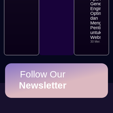
Generative
Engine
Optimizati
dan
Mengapa
Penting
untuk
Website
30 Mei 2026
Follow Our
Newsletter