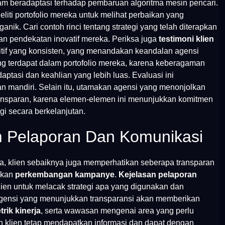
m beradaptasi terhadap pembaruan algoritma mesin pencari.
iti portofolio mereka untuk melihat perbaikan yang
rganik. Cari contoh rinci tentang strategi yang telah diterapkan
dan pendekatan inovatif mereka. Periksa juga
testimoni klien
itif yang konsisten, yang menandakan keandalan agensi
g terdapat dalam portofolio mereka, karena keberagaman
ptasi dan keahlian yang lebih luas. Evaluasi ini
mandiri. Selain itu, utamakan agensi yang menonjolkan
ansparan, karena elemen-elemen ini menunjukkan komitmen
gi secara berkelanjutan.
m Pelaporan Dan Komunikasi
, klien sebaiknya juga memperhatikan seberapa transparan
rkan
perkembangan kampanye
.
Kejelasan pelaporan
ien untuk melacak strategi apa yang digunakan dan
u. Agensi yang menunjukkan transparansi akan memberikan
trik kinerja
, serta wawasan mengenai area yang perlu
n klien tetap mendapatkan informasi dan dapat dengan