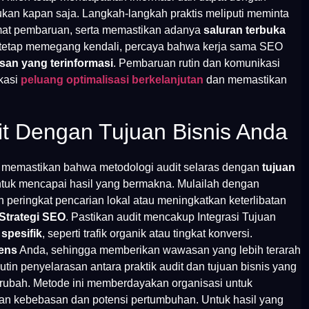
an kapan saja. Langkah-langkah praktis meliputi meminta
rmat pembaruan, serta memastikan adanya
saluran terbuka
 tetap memegang kendali, percaya bahwa kerja sama SEO
san yang terinformasi
. Pembaruan rutin dan komunikasi
ikasi
peluang optimalisasi berkelanjutan
dan memastikan
it Dengan Tujuan Bisnis Anda
uk memastikan bahwa metodologi audit selaras dengan
tujuan
ntuk mencapai hasil yang bermakna. Mulailah dengan
n peringkat pencarian lokal atau meningkatkan keterlibatan
Strategi SEO
. Pastikan audit mencakup Integrasi Tujuan
 spesifik
, seperti trafik organik atau tingkat konversi.
iens
Anda, sehingga memberikan wawasan yang lebih terarah
utin penyelarasan antara praktik audit dan tujuan bisnis yang
berubah. Metode ini memberdayakan organisasi untuk
n kebebasan dan potensi pertumbuhan. Untuk hasil yang