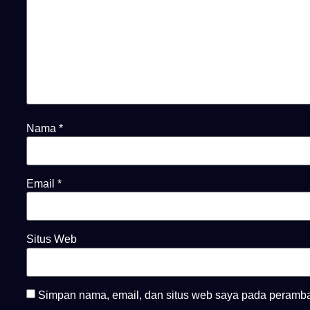
Nama
*
Email
*
Situs Web
Simpan nama, email, dan situs web saya pada peramban