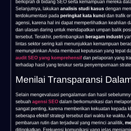
berkiprah di bidang SEO serta kemampuan mereka dala
Selanjutnya, lakukan
analisis studi kasus
dengan menel
terdokumentasi pada
peringkat kata kunci
dan trafik o
agensi, karena hal ini dapat memperlihatkan keahlian 
dan ulasan daring untuk mendapatkan umpan balik pos
tersebut. Terakhir, pertimbangkan
beragam industri
yan
lintas sektor sering kali menunjukkan kemampuan berada
memungkinkan Anda membuat keputusan yang tepat dan 
audit SEO yang komprehensif
dan pelaporan yang tr
terhadap hasil yang terukur serta penyempurnaan strate
Menilai Transparansi Dala
Selain mengevaluasi pengalaman dan hasil sebelumnya
sebuah
agensi SEO
dalam berkomunikasi dan melapo
sangat penting, karena memberikan kekuatan kepada kl
seberapa efektif strategi tersebut dari waktu ke wakt
pembaruan rutin dan terjadwal yang merinci analitik,
me
ditingkatkan. Frekuensi komunikasi yang jelas menjami