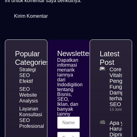
ini untuk komentar saya berikutnya.
Newsletter
Popular
Latest
Dapatkan
Categories
Post
informasi
Core Web
Strategi
menarik
lainnya
Vitals,
SEO
dari
Pengertian
Efektif
Indodigition
Fungsi, da
SEO
tentang
Dampakny
Bisnis,
Website
terhadap
SEO,
Analysis
SEO
Iklan, dan
Layanan
banyak
13 Juni 2026
lainny
Konsultasi
SEO
Apa yang
Profesional
Harus
Diprioritas