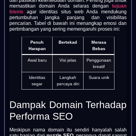
dan pastikan ketersediaan domain. Penting juga untuk
memastikan domain Anda selaras dengan
tujuan
bisnis
agar identitas situs web Anda mendukung
pertumbuhan jangka panjang dan visibilitas
pencarian. Tabel di bawah ini menangkap emosi dan
pertimbangan yang sering memengaruhi proses ini:
Penuh
Bertekad
Merasa
Harapan
Bebas
Awal baru
Visi jelas
Penggunaan
kreatif
Identitas
Langkah
Suara unik
segar
percaya diri
Dampak Domain Terhadap
Performa SEO
Meskipun nama domain itu sendiri hanyalah salah
satu bagian dari
puzzle SEO
, perannya dapat sangat