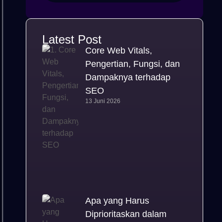
Latest Post
Core Web Vitals,
Pengertian, Fungsi, dan
Dampaknya terhadap
SEO
13 Juni 2026
Apa yang Harus
Diprioritaskan dalam