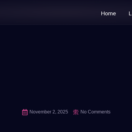
Home
L
November 2, 2025
No Comments