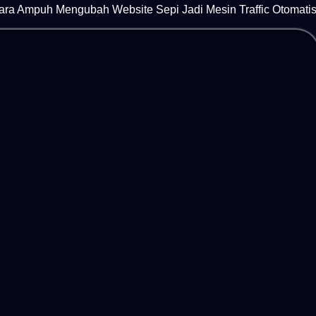
ara Ampuh Mengubah Website Sepi Jadi Mesin Traffic Otomatis