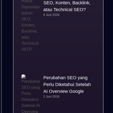
SEO, Konten, Backlink,
atau Technical SEO?
8 Juni 2026
Perubahan SEO yang
Perlu Diketahui Setelah
AI Overview Google
2 Juni 2026