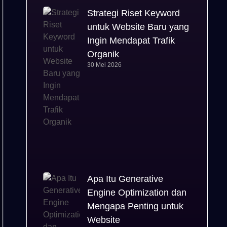
Strategi Riset Keyword
untuk Website Baru yang
Ingin Mendapat Trafik
Organik
30 Mei 2026
Apa Itu Generative
Engine Optimization dan
Mengapa Penting untuk
Website