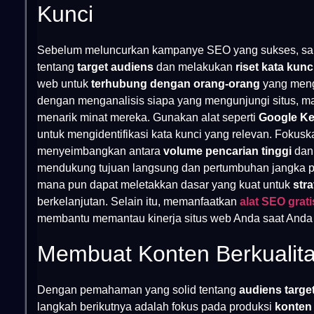
Kunci
Sebelum meluncurkan kampanye SEO yang sukses, sa
tentang
target audiens
dan melakukan
riset kata kunc
web untuk
terhubung dengan orang-orang
yang meng
dengan menganalisis siapa yang mengunjungi situs, ma
menarik minat mereka. Gunakan alat seperti
Google Ke
untuk mengidentifikasi kata kunci yang relevan. Fokus
menyeimbangkan antara
volume pencarian tinggi
dan 
mendukung tujuan langsung dan pertumbuhan jangka p
mana pun dapat meletakkan dasar yang kuat untuk
stra
berkelanjutan. Selain itu, memanfaatkan
alat SEO grati
membantu memantau kinerja situs web Anda saat And
Membuat Konten Berkualit
Dengan pemahaman yang solid tentang
audiens targe
langkah berikutnya adalah fokus pada produksi
konten 