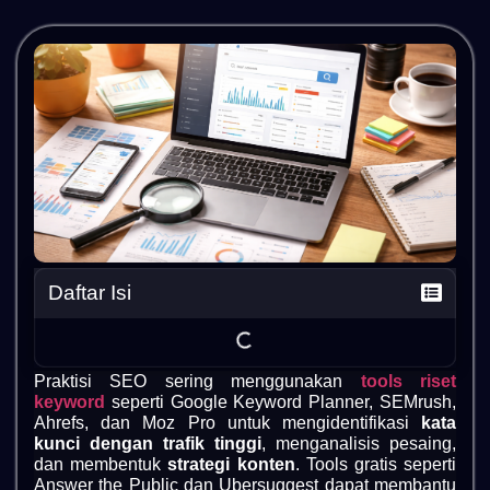
Daftar Isi
Praktisi SEO sering menggunakan
tools riset
keyword
seperti Google Keyword Planner, SEMrush,
Ahrefs, dan Moz Pro untuk mengidentifikasi
kata
kunci dengan trafik tinggi
, menganalisis pesaing,
dan membentuk
strategi konten
. Tools gratis seperti
Answer the Public dan Ubersuggest dapat membantu