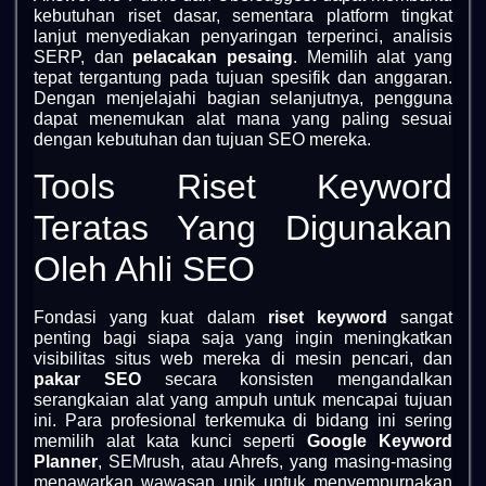
kebutuhan riset dasar, sementara platform tingkat
lanjut menyediakan penyaringan terperinci, analisis
SERP, dan
pelacakan pesaing
. Memilih alat yang
tepat tergantung pada tujuan spesifik dan anggaran.
Dengan menjelajahi bagian selanjutnya, pengguna
dapat menemukan alat mana yang paling sesuai
dengan kebutuhan dan tujuan SEO mereka.
Tools Riset Keyword
Teratas Yang Digunakan
Oleh Ahli SEO
Fondasi yang kuat dalam
riset keyword
sangat
penting bagi siapa saja yang ingin meningkatkan
visibilitas situs web mereka di mesin pencari, dan
pakar SEO
secara konsisten mengandalkan
serangkaian alat yang ampuh untuk mencapai tujuan
ini. Para profesional terkemuka di bidang ini sering
memilih alat kata kunci seperti
Google Keyword
Planner
, SEMrush, atau Ahrefs, yang masing-masing
menawarkan wawasan unik untuk menyempurnakan