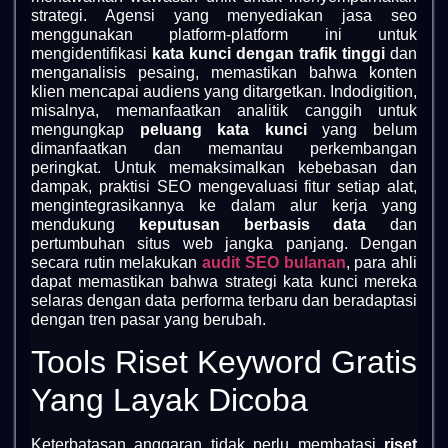
strategi. Agensi yang menyediakan jasa seo
menggunakan platform-platform ini untuk
mengidentifikasi
kata kunci dengan trafik tinggi
dan
menganalisis pesaing, memastikan bahwa konten
klien mencapai audiens yang ditargetkan. Indodigition,
misalnya, memanfaatkan analitik canggih untuk
mengungkap
peluang kata kunci
yang belum
dimanfaatkan dan memantau perkembangan
peringkat. Untuk memaksimalkan kebebasan dan
dampak, praktisi SEO mengevaluasi fitur setiap alat,
mengintegrasikannya ke dalam alur kerja yang
mendukung
keputusan berbasis data
dan
pertumbuhan situs web jangka panjang. Dengan
secara rutin melakukan
audit SEO bulanan
, para ahli
dapat memastikan bahwa strategi kata kunci mereka
selaras dengan data performa terbaru dan beradaptasi
dengan tren pasar yang berubah.
Tools Riset Keyword Gratis
Yang Layak Dicoba
Keterbatasan anggaran tidak perlu membatasi
riset