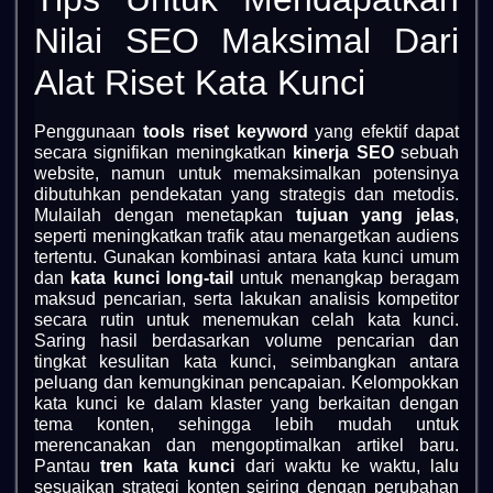
Nilai SEO Maksimal Dari
Alat Riset Kata Kunci
Penggunaan
tools riset keyword
yang efektif dapat
secara signifikan meningkatkan
kinerja SEO
sebuah
website, namun untuk memaksimalkan potensinya
dibutuhkan pendekatan yang strategis dan metodis.
Mulailah dengan menetapkan
tujuan yang jelas
,
seperti meningkatkan trafik atau menargetkan audiens
tertentu. Gunakan kombinasi antara kata kunci umum
dan
kata kunci long-tail
untuk menangkap beragam
maksud pencarian, serta lakukan analisis kompetitor
secara rutin untuk menemukan celah kata kunci.
Saring hasil berdasarkan volume pencarian dan
tingkat kesulitan kata kunci, seimbangkan antara
peluang dan kemungkinan pencapaian. Kelompokkan
kata kunci ke dalam klaster yang berkaitan dengan
tema konten, sehingga lebih mudah untuk
merencanakan dan mengoptimalkan artikel baru.
Pantau
tren kata kunci
dari waktu ke waktu, lalu
sesuaikan strategi konten seiring dengan perubahan