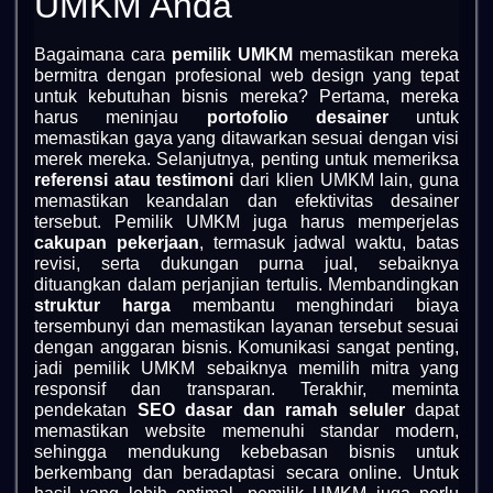
UMKM Anda
Bagaimana cara
pemilik UMKM
memastikan mereka
bermitra dengan profesional web design yang tepat
untuk kebutuhan bisnis mereka? Pertama, mereka
harus meninjau
portofolio desainer
untuk
memastikan gaya yang ditawarkan sesuai dengan visi
merek mereka. Selanjutnya, penting untuk memeriksa
referensi atau testimoni
dari klien UMKM lain, guna
memastikan keandalan dan efektivitas desainer
tersebut. Pemilik UMKM juga harus memperjelas
cakupan pekerjaan
, termasuk jadwal waktu, batas
revisi, serta dukungan purna jual, sebaiknya
dituangkan dalam perjanjian tertulis. Membandingkan
struktur harga
membantu menghindari biaya
tersembunyi dan memastikan layanan tersebut sesuai
dengan anggaran bisnis. Komunikasi sangat penting,
jadi pemilik UMKM sebaiknya memilih mitra yang
responsif dan transparan. Terakhir, meminta
pendekatan
SEO dasar dan ramah seluler
dapat
memastikan website memenuhi standar modern,
sehingga mendukung kebebasan bisnis untuk
berkembang dan beradaptasi secara online. Untuk