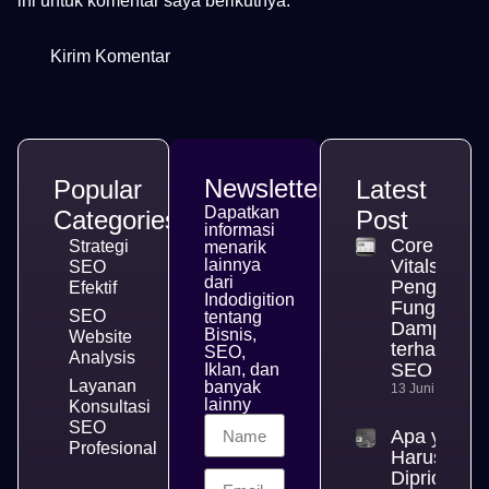
ini untuk komentar saya berikutnya.
Newsletter
Popular
Latest
Dapatkan
Categories
Post
informasi
Core Web
Strategi
menarik
lainnya
Vitals,
SEO
dari
Pengertian
Efektif
Indodigition
Fungsi, da
SEO
tentang
Dampakny
Bisnis,
Website
terhadap
SEO,
Analysis
SEO
Iklan, dan
Layanan
banyak
13 Juni 2026
lainny
Konsultasi
SEO
Apa yang
Profesional
Harus
Diprioritas